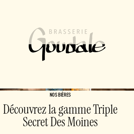
FR
EN
MENU
Toutes nos marques
Triple Secret Des Moines
Une recette élaborée il y a plusieurs siècles à partir de
la tradition monastique. Elle est depuis précieusement
brassée par nos maîtres brasseurs et transmise de
génération en génération.
NOS BIÈRES
Découvrez la gamme Triple
Secret Des Moines