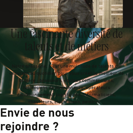
Une fascinante diversité de
talents et de métiers
Notre brasserie, c'est une multitude de talents qui
oeuvrent au quotidien pour vous créer le meilleur de
la bière : brasseurs, équipes commerciales,
techniciens de maintenance, opérateurs
conditionnement, logisticiens, informaticiens,
chauffeurs, électriciens, peintres ...
Envie de nous
rejoindre ?