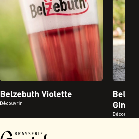
Belzebuth Violette
Belzeb
Ginge
Découvrir
Découvrir