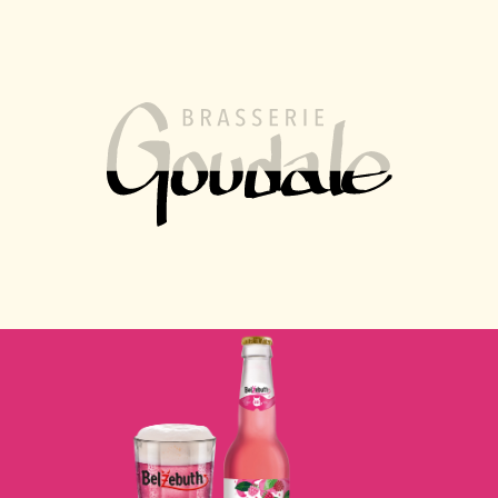
FR
EN
MENU
Belzebuth
Belzebuth
Framboise