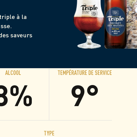
riple à la
isse.
 des saveurs
ALCOOL
TEMPÉRATURE DE SERVICE
8%
9°
TYPE