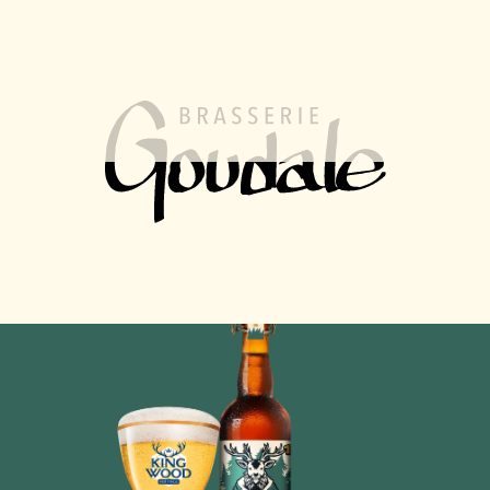
FR
EN
MENU
Nos autres bières
Kingwood
Héritage