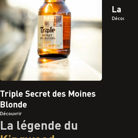
La Gou
Découvrir
Triple Secret des Moines
Blonde
Découvrir
La légende du