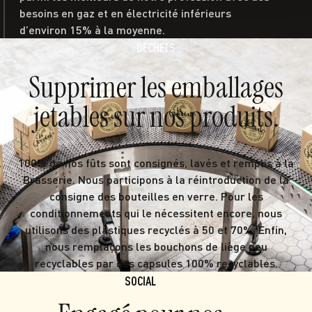
besoins en gaz et en électricité inférieurs
d’environ 15% à la moyenne.
DÉCHETS
Supprimer les emballages
jetables sur nos produits.
100% de nos fûts sont consignés, lavés et remplis à la
Brasserie. Nous participons à la réintroduction de la
consigne des bouteilles en verre. Pour les
conditionnements qui le nécessitent encore, nous
utilisons des plastiques recyclés à 50 et 70%. Enfin,
nous remplaçons les bouchons de liège peu
recyclables par des capsules 100% recyclables.
SOCIAL