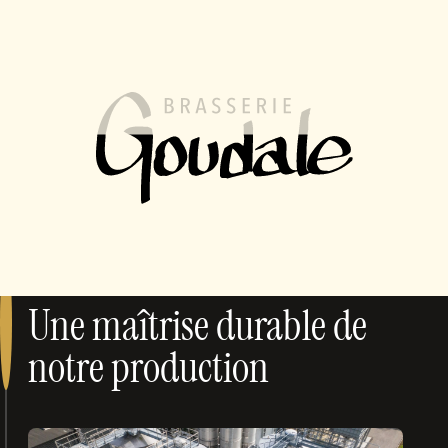
FR
EN
MENU
Nos Engagements
Au quotidien, nous œuvrons pour l’amélioration de
notre impact sur l’environnement et l’épanouissement
des talents de nos collaborateurs.
ENVIRONNEMENT
Une maîtrise durable de
notre production