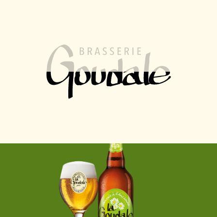
FR
EN
MENU
La Goudale
La Goudale de
Printemps