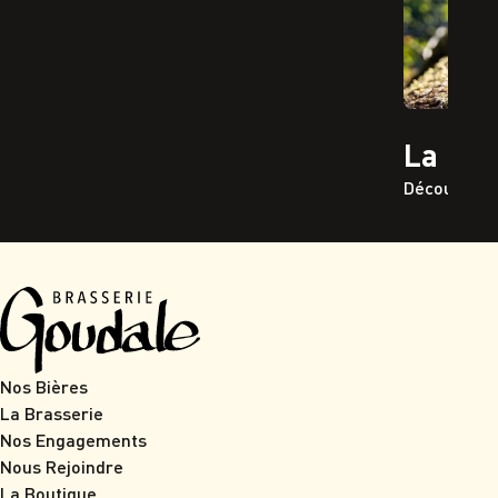
La Go
Découvrir
Nos Bières
La Brasserie
Nos Engagements
Nous Rejoindre
La Boutique