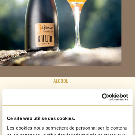
ALCOOL
7,8%
Ce site web utilise des cookies.
TEMPÉRATURE DE SERVICE
Les cookies nous permettent de personnaliser le contenu
et les annonces, d'offrir des fonctionnalités relatives aux