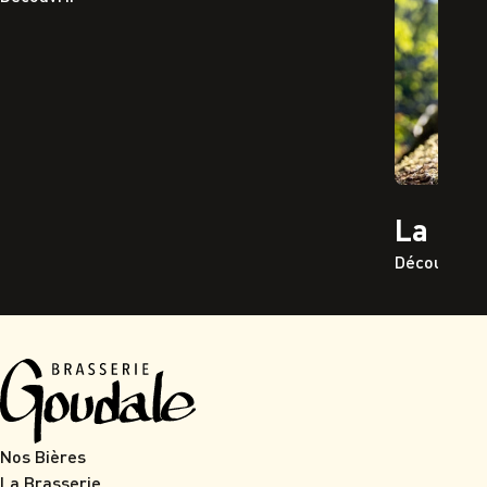
La Go
Découvrir
Nos Bières
La Brasserie