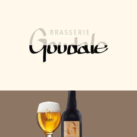
FR
EN
MENU
La Goudale
La G de Goudale
Rhum Finish