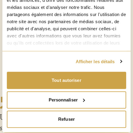
8°
médias sociaux et d'analyser notre trafic. Nous
partageons également des informations sur l'utilisation de
notre site avec nos partenaires de médias sociaux, de
publicité et d'analyse, qui peuvent combiner celles-ci
TYPE
avec d'autres informations que vous leur avez fournies
Blonde
ou qu'ils ont collectées lors de votre utilisation de leurs
services.
Afficher les détails
Tout autoriser
Personnaliser
Une amertume soutenue en bouche qui
Refuser
s’équilibre avec les notes caramel et vanillée