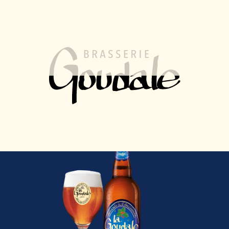
FR
EN
MENU
La Goudale
La Goudale de
Noël