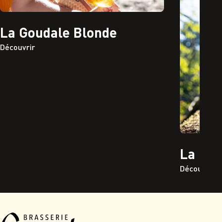
La Goudale Blonde
Découvrir
La Go
Découvrir