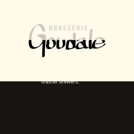
FR
EN
MENU
Our Beers
Each of our products is an invitation to discover
new flavors. Take the time to embark on a sensory
journey by tasting the unique creations of our
master brewers.