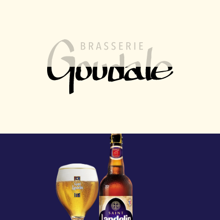
FR
EN
MENU
Our other beers
Saint-Landelin
Blonde