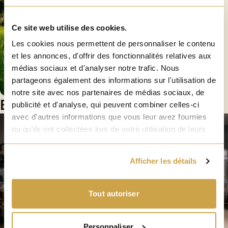
Ce site web utilise des cookies.
Les cookies nous permettent de personnaliser le contenu
et les annonces, d'offrir des fonctionnalités relatives aux
médias sociaux et d'analyser notre trafic. Nous
partageons également des informations sur l'utilisation de
notre site avec nos partenaires de médias sociaux, de
Belzebuth
publicité et d'analyse, qui peuvent combiner celles-ci
avec d'autres informations que vous leur avez fournies
Visit
Goudale Brewery
ou qu'ils ont collectées lors de votre utilisation de leurs
services.
Let yourself be carried away by the magic of our
Afficher les détails
specialty beers: La Goudale, Triple Secret des Moines,
Belzebuth, and more…
Our guide will take you inside our brewery for an
Tout autoriser
immersive tour, ending with a beer tasting experience.
Personnaliser