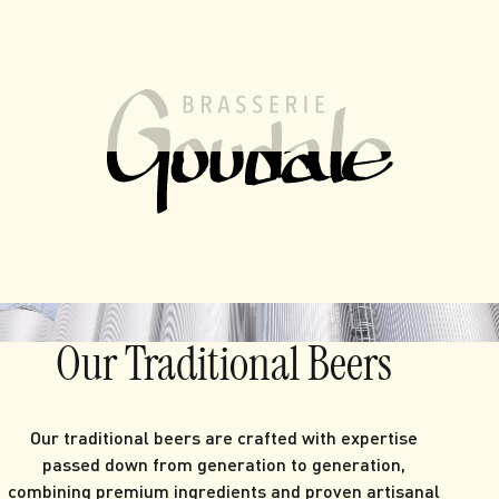
FR
EN
MENU
Since 1919,
the brewer of great flavor.
French independant and family brewery.
Our Beers
Visit the Brewery
Our Traditional Beers
Our traditional beers are crafted with expertise
passed down from generation to generation,
combining premium ingredients and proven artisanal